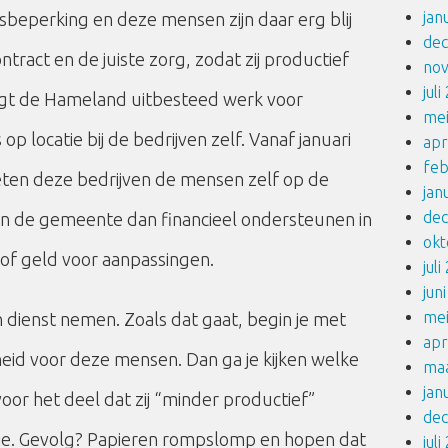
jan
sbeperking en deze mensen zijn daar erg blij
de
tract en de juiste zorg, zodat zij productief
no
jul
rgt de Hameland uitbesteed werk voor
me
 op locatie bij de bedrijven zelf. Vanaf januari
apr
feb
ten deze bedrijven de mensen zelf op de
jan
de
kan de gemeente dan financieel ondersteunen in
okt
of geld voor aanpassingen.
jul
jun
me
 dienst nemen. Zoals dat gaat, begin je met
apr
rheid voor deze mensen. Dan ga je kijken welke
ma
jan
oor het deel dat zij “minder productief”
de
die. Gevolg? Papieren rompslomp en hopen dat
jul