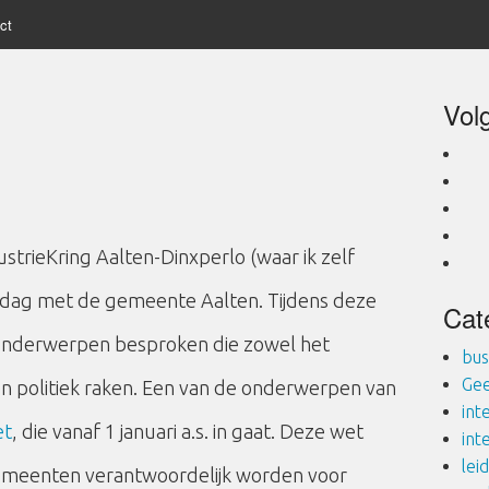
ct
Vol
ustrieKring Aalten-Dinxperlo (waar ik zelf
ddag met de gemeente Aalten. Tijdens deze
Cat
onderwerpen besproken die zowel het
bus
Gee
en politiek raken. Een van de onderwerpen van
int
et
, die vanaf 1 januari a.s. in gaat. Deze wet
int
lei
gemeenten verantwoordelijk worden voor