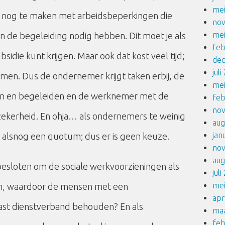
me
b je nog te maken met arbeidsbeperkingen die
no
me
in de begeleiding nodig hebben. Dit moet je als
feb
sidie kunt krijgen. Maar ook dat kost veel tijd;
de
jul
rnemen. Dus de ondernemer krijgt taken erbij, de
me
en en begeleiden en de werknemer met de
feb
no
ekerheid. En ohja… als ondernemers te weinig
aug
jan
 alsnog een quotum; dus er is geen keuze.
no
aug
esloten om de sociale werkvoorzieningen als
jul
me
en, waardoor de mensen met een
apr
st dienstverband behouden? En als
ma
feb