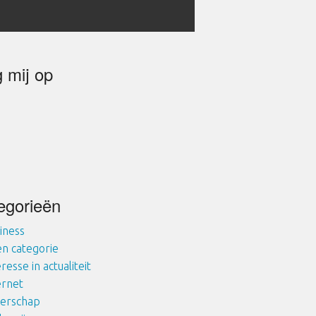
g mij op
egorieën
iness
n categorie
eresse in actualiteit
ernet
derschap