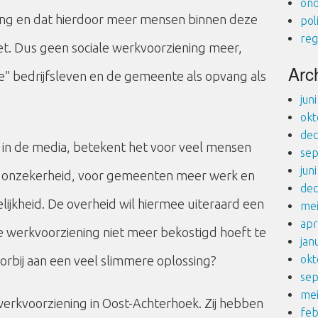
ond
ng en dat hierdoor meer mensen binnen deze
pol
reg
t. Dus geen sociale werkvoorziening meer,
Arc
e” bedrijfsleven en de gemeente als opvang als
jun
okt
de
g in de media, betekent het voor veel mensen
se
jun
 onzekerheid, voor gemeenten meer werk en
de
jkheid. De overheid wil hiermee uiteraard een
me
apr
e werkvoorziening niet meer bekostigd hoeft te
jan
okt
oorbij aan een veel slimmere oplossing?
se
me
erkvoorziening in Oost-Achterhoek. Zij hebben
feb